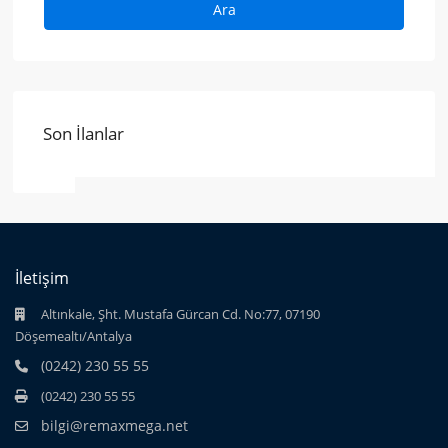
Ara
Son İlanlar
İletişim
Altınkale, Şht. Mustafa Gürcan Cd. No:77, 07190
Döşemealtı/Antalya
(0242) 230 55 55
(0242) 230 55 55
bilgi@remaxmega.net