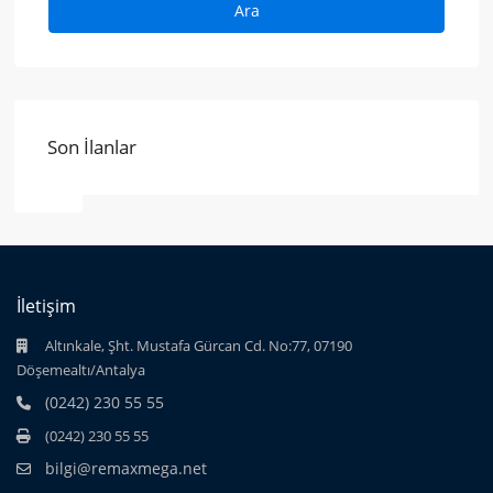
Ara
Son İlanlar
İletişim
Altınkale, Şht. Mustafa Gürcan Cd. No:77, 07190
Döşemealtı/Antalya
(0242) 230 55 55
(0242) 230 55 55
bilgi@remaxmega.net