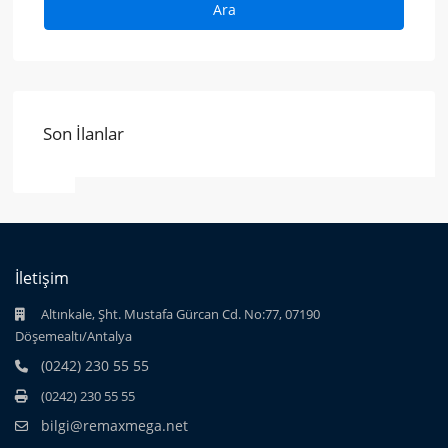
Ara
Son İlanlar
İletişim
Altınkale, Şht. Mustafa Gürcan Cd. No:77, 07190
Döşemealtı/Antalya
(0242) 230 55 55
(0242) 230 55 55
bilgi@remaxmega.net