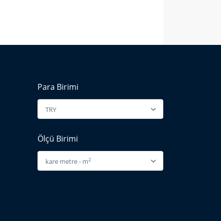
Para Birimi
TRY
Ölçü Birimi
2
kare metre - m