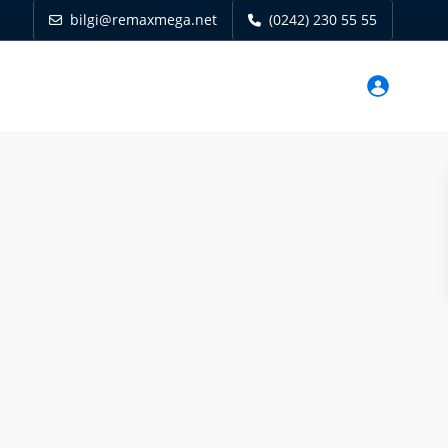
bilgi@remaxmega.net
(0242) 230 55 55