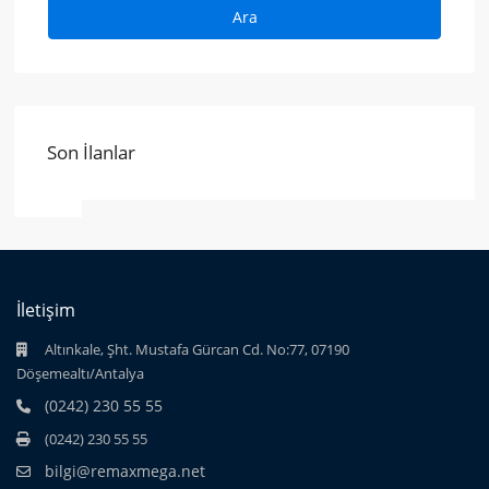
Ara
Son İlanlar
İletişim
Altınkale, Şht. Mustafa Gürcan Cd. No:77, 07190
Döşemealtı/Antalya
(0242) 230 55 55
(0242) 230 55 55
bilgi@remaxmega.net